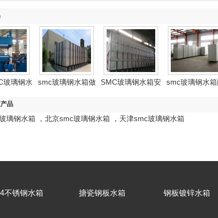
品
C玻璃钢水
smc玻璃钢水箱做
SMC玻璃钢水箱安
smc玻璃钢水箱
大型模压设
外加固
装图
件
区产品
c玻璃钢水箱
，
北京smc玻璃钢水箱
，
天津smc玻璃钢水箱
04不锈钢水箱
搪瓷钢板水箱
钢板镀锌水箱